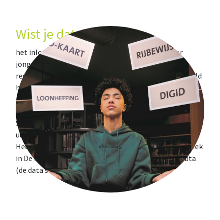
Wist je dat...?
het inloopspreekuur 'Vragen over...?' speciaal voor
jongeren is? Daar kun je ook hulp krijgen met
regeldingen bij verschillende organisaties. Bijvoorbeeld
het aanvragen van je DigiD, het terugvragen van
loonheffing van je bijbaan en het regelen van
studiefinanciering. Je kunt op maandagmiddag naar de
Stadsfabriek in Alkmaar, op dinsdagmiddag van 15.00
uur tot 17.00 naar het Jongerencentrum Kompleks in
Heerhugowaard en op woensdagavond in de bibliotheek
in De Mare in Alkmaar. Check
hier
meer info en de data
(de data staat onderaan).