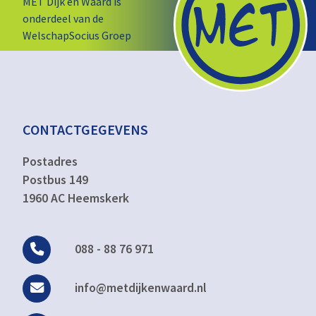
MET Dijk en Waard is
onderdeel van de
WelschapSocius Groep
CONTACTGEGEVENS
Postadres
Postbus 149
1960 AC Heemskerk
088 - 88 76 971
info@metdijkenwaard.nl